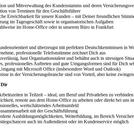
tion und Mitverwaltung des Kundenstamms und deren Versicherungsve
ion von Terminen für den Geschäftsführer
che Erreichbarkeit für unsere Kunden – mit Deiner freundlichen Stimme
zung im Tagesgeschäft sowie in organisatorischen Aufgaben
ahlweise im Home-Office oder in unserem Büro in Frankfurt
undenorientiert und überzeugst mit perfekten Deutschkenntnissen in Wo
nehme, professionelle Telefonstimme zeichnet Dich aus
uverlässig, hast Organisationstalent und behältst auch in stressigen Sit
s, professionelles Auftreten und gute Umgangsformen sind für Dich sel
 Umgang mit Microsoft Office (insbesondere Word und Outlook)
isse in der Versicherungsbranche sind von Vorteil, aber keine zwinge
 Dir
Arbeitszeiten in Teilzeit – ideal, um Beruf und Privatleben zu verbinden
chkeit, remote aus dem Home-Office zu arbeiten oder direkt bei uns i
ssionelles, wertschätzendes Arbeitsumfeld
Zusammenarbeit mit der Geschäftsführung
rderte Ausbildungsmöglichkeiten, Weiterbildung, im Bereich Versiche
fstiegschancen auch im Außendienst oder im Kundenservice möglich