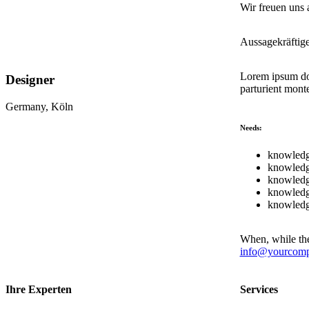
Wir freuen uns 
Aussagekräftig
Lorem ipsum dol
Designer
parturient monte
Germany, Köln
Needs:
knowledg
knowledge
knowledg
knowledg
knowledg
When, while the
info@yourcom
Ihre Experten
Services