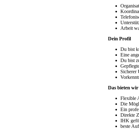
Organisa
Koordinat
Telefonis
Unterstüt
Arbeit w
Dein Profil
Du bist k
Eine ange
Du bist z
Gepflegte
Sicherer
Vorkenntn
Das bieten wir
Flexible 
Die Mögli
Ein profe
Direkte 
IHK gefö
beste Au